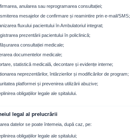
firmarea, anularea sau reprogramarea consultației;
nsmiterea mesajelor de confirmare și reamintire prin e-mail/SMS;
nizarea fluxului pacientului în Ambulatoriul integrat;
gistrarea prezentării pacientului în policlinică;
fășurarea consultației medicale;
berarea documentelor medicale;
rtare, statistică medicală, decontare și evidențe interne;
ionarea neprezentărilor, întârzierilor și modificărilor de program;
ritatea platformei și prevenirea utilizării abuzive;
plinirea obligațiilor legale ale spitalului.
eiul legal al prelucrării
area datelor se poate întemeia, după caz, pe:
plinirea obligațiilor legale ale spitalului;