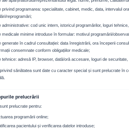
e ale aparținătorului/reprezentantului legal: nume, prenume, calitate/ru
 privind programarea: specialitate, cabinet, medic, data, intervalul orar
lări/reprogramări;
 administrative: cod unic intern, istoricul programărilor, loguri tehnic
e medicale minime introduse în formular: motivul programării/observați
 generate în cadrul consultației: data înregistrării, ora începerii con
ormații consemnate conform obligațiilor medicale;
e tehnice: adresă IP, browser, dată/oră accesare, loguri de securitate
privind sănătatea sunt date cu caracter special și sunt prelucrate în 
lă.
purile prelucrării
sunt prelucrate pentru:
ctuarea programării online;
tificarea pacientului și verificarea datelor introduse;