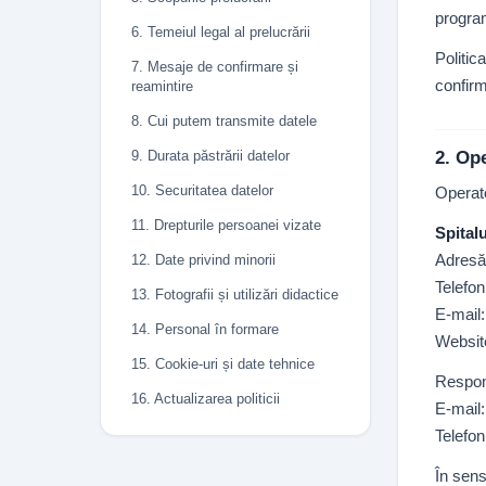
program
6. Temeiul legal al prelucrării
Politic
7. Mesaje de confirmare și
confirm
reamintire
8. Cui putem transmite datele
2. Op
9. Durata păstrării datelor
10. Securitatea datelor
Operato
11. Drepturile persoanei vizate
Spital
Adresă
12. Date privind minorii
Telefon
13. Fotografii și utilizări didactice
E-mail
14. Personal în formare
Websit
15. Cookie-uri și date tehnice
Respons
16. Actualizarea politicii
E-mail
Telefon
În sens