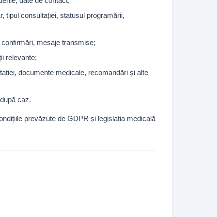
denie, date de contact;
, tipul consultației, statusul programării,
e, confirmări, mesaje transmise;
i relevante;
sultației, documente medicale, recomandări și alte
, după caz.
condițiile prevăzute de GDPR și legislația medicală