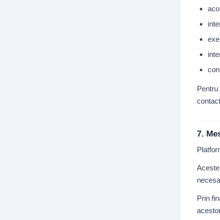
aco
inte
exe
inte
con
Pentru 
contact
7. Me
Platfor
Aceste 
necesa
Prin fi
acesto