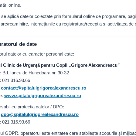
ări online.
a se aplică datelor colectate prin formularul online de programare, 
are/reamintire, interacțiunile cu registratura/recepția și activitatea de 
eratorul de date
rul datelor cu caracter personal este:
ul Clinic de Urgență pentru Copii „Grigore Alexandrescu”
: Bd. Iancu de Hunedoara nr. 30-32
: 021.316.93.66
:
contact@spitalulgrigorealexandrescu.ro
e:
www.spitalulgrigorealexandrescu.ro
abil cu protecția datelor / DPO:
:
dpo@spitalulgrigorealexandrescu.ro
: 021.316.93.66
ul GDPR, operatorul este entitatea care stabilește scopurile și mijloac