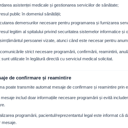
rdarea asistenței medicale și gestionarea serviciilor de sănătate;
resul public în domeniul sănătății;
cutarea demersurilor necesare pentru programarea și furnizarea servici
resul legitim al spitalului privind securitatea sistemelor informatice și o
simțământul persoanei vizate, atunci când este necesar pentru anumit
comunicările strict necesare programării, confirmării, reamintirii, anulă
 sunt utilizate în legătură directă cu serviciul medical solicitat.
saje de confirmare și reamintire
ma poate transmite automat mesaje de confirmare și reamintire prin 
mesaje includ doar informațiile necesare programării și evită include
re.
nalizarea programării, pacientul/reprezentantul legal este informat că da
r mesaje.