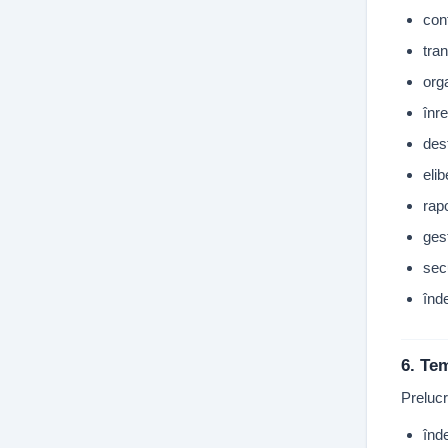
con
tra
orga
înre
des
eli
rapo
gest
secu
înde
6. Tem
Prelucr
înde