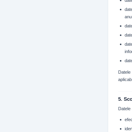
dat
date
anu
date
dat
date
inf
dat
Datele 
aplicabi
5. Sco
Datele 
efe
iden