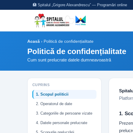
🏥 Spitalul „Grigore Alexandrescu” — Programări online
Acasă
›
Politică de confidențialitate
Politică de confidențialitate
Cum sunt prelucrate datele dumneavoastră
CUPRINS
Spital
1. Scopul politicii
Platfo
2. Operatorul de date
1. Sco
3. Categoriile de persoane vizate
4. Datele personale prelucrate
Prezent
prelucr
5. Scopurile prelucrării