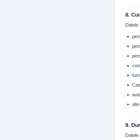
8. Cu
Datele 
per
pers
pers
com
furn
Cas
auto
alt
9. Dur
Datele 