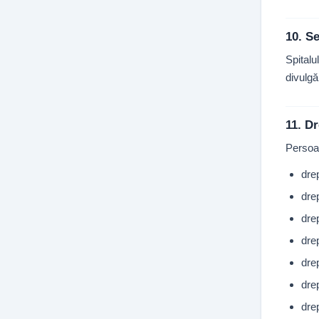
10. Se
Spitalu
divulgăr
11. Dr
Persoan
dre
drep
drep
drep
drep
drep
dre