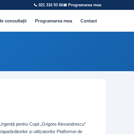
📞 021 316 93 66
📅 Programarea mea
e consultații
Programarea mea
Contact
de Urgență pentru Copii „Grigore Alexandrescu”
parținătorilor și utilizatorilor Platformei de