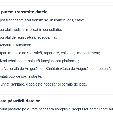
i putem transmite datele
pot fi accesate sau transmise, în limitele legii, către:
sonalul medical implicat în consultație;
onalul de registratură/recepție/triaj;
onalul IT autorizat;
partimentele de statistică, raportare, calitate și management;
izori tehnici care asigură funcționarea platformei;
a Națională de Asigurări de Sănătate/Casa de Asigurări competentă;
rități publice sau instanțe;
e unități sanitare, dacă este necesar și permis de lege.
ata păstrării datelor
sunt păstrate pe durata necesară îndeplinirii scopurilor pentru care au f