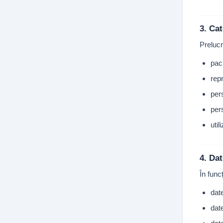
3. Ca
Prelucr
paci
repr
per
per
util
4. Da
În func
dat
dat