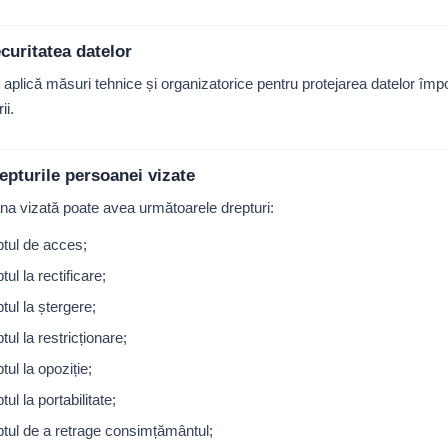
curitatea datelor
l aplică măsuri tehnice și organizatorice pentru protejarea datelor împo
ii.
epturile persoanei vizate
a vizată poate avea următoarele drepturi:
ptul de acces;
tul la rectificare;
tul la ștergere;
tul la restricționare;
tul la opoziție;
tul la portabilitate;
ptul de a retrage consimțământul;