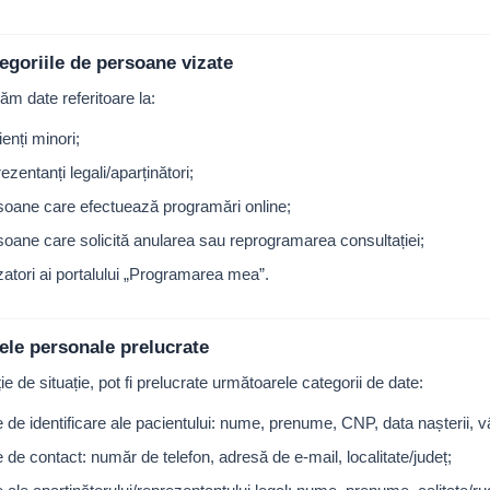
tegoriile de persoane vizate
ăm date referitoare la:
enți minori;
ezentanți legali/aparținători;
soane care efectuează programări online;
soane care solicită anularea sau reprogramarea consultației;
izatori ai portalului „Programarea mea”.
tele personale prelucrate
ție de situație, pot fi prelucrate următoarele categorii de date:
e de identificare ale pacientului: nume, prenume, CNP, data nașterii, v
e de contact: număr de telefon, adresă de e-mail, localitate/județ;