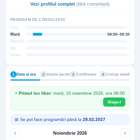
Vezi profilul complet
(fără comentarii)
PROGRAM DE CONSULTAȚII
Luni
—
Marți
08:00–09:30
Miercuri
—
Joi
—
Vineri
—
Data și ora
Datele pacientului
Confirmare
Cod pe email
1
2
3
4
⚡
Primul loc liber:
marți, 10 noiembrie 2026, ora 08:00
Alege-l
📅 Se pot face programări până la
28.02.2027
‹
›
Noiembrie 2026