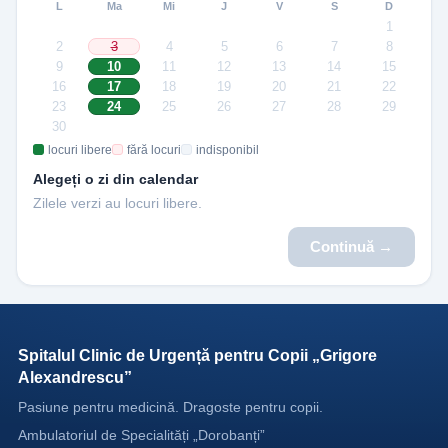
L
Ma
Mi
J
V
S
D
1
2
3
4
5
6
7
8
9
10
11
12
13
14
15
16
17
18
19
20
21
22
23
24
25
26
27
28
29
30
locuri libere
fără locuri
indisponibil
Alegeți o zi din calendar
Zilele verzi au locuri libere.
Continuă →
Spitalul Clinic de Urgență pentru Copii „Grigore
Alexandrescu”
Pasiune pentru medicină. Dragoste pentru copii.
Ambulatoriul de Specialități „Dorobanți”