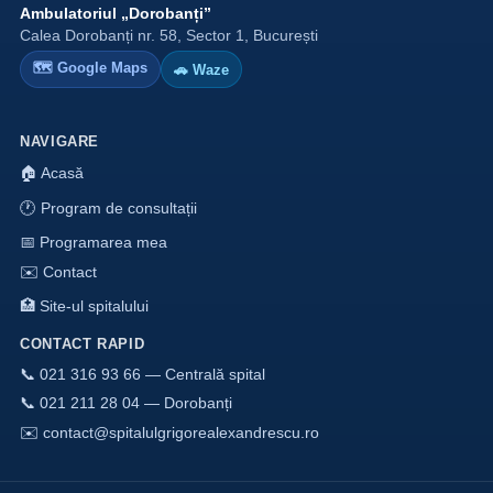
Ambulatoriul „Dorobanți”
Calea Dorobanți nr. 58, Sector 1, București
🗺 Google Maps
🚗 Waze
NAVIGARE
🏠 Acasă
🕐 Program de consultații
📅 Programarea mea
✉️ Contact
🏥 Site-ul spitalului
CONTACT RAPID
📞 021 316 93 66 — Centrală spital
📞 021 211 28 04 — Dorobanți
✉️ contact@spitalulgrigorealexandrescu.ro