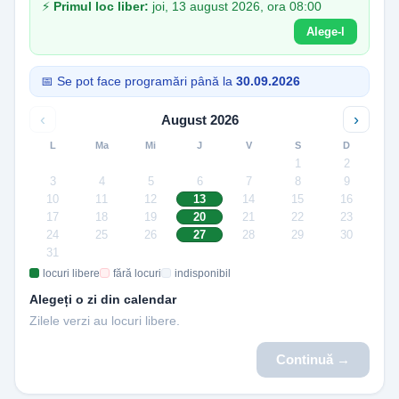
⚡
Primul loc liber:
joi, 13 august 2026, ora 08:00
Alege-l
📅 Se pot face programări până la
30.09.2026
‹
›
August 2026
L
Ma
Mi
J
V
S
D
1
2
3
4
5
6
7
8
9
10
11
12
13
14
15
16
17
18
19
20
21
22
23
24
25
26
27
28
29
30
31
locuri libere
fără locuri
indisponibil
Alegeți o zi din calendar
Zilele verzi au locuri libere.
Continuă →