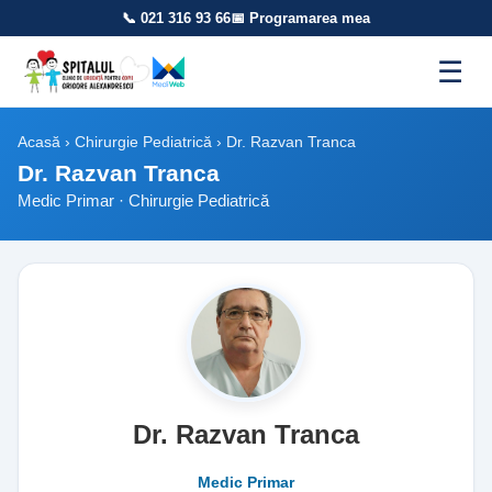
📞 021 316 93 66
📅 Programarea mea
☰
Acasă
›
Chirurgie Pediatrică
› Dr. Razvan Tranca
Dr. Razvan Tranca
Medic Primar · Chirurgie Pediatrică
Dr. Razvan Tranca
Medic Primar