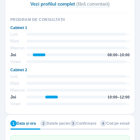
Vezi profilul complet
(fără comentarii)
PROGRAM DE CONSULTAȚII
Cabinet 1
Luni
—
Marți
—
Miercuri
—
Joi
08:00–10:00
Vineri
—
Cabinet 2
Luni
—
Marți
—
Miercuri
—
Joi
10:00–12:00
Vineri
—
Data și ora
Datele pacientului
Confirmare
Cod pe email
1
2
3
4