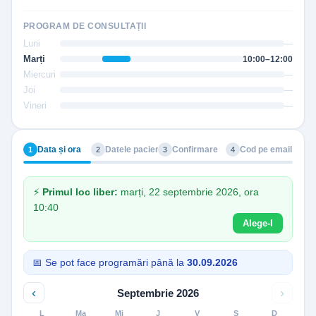
PROGRAM DE CONSULTAȚII
Luni
—
Marți
10:00–12:00
Miercuri
—
Joi
—
Vineri
—
Data și ora
Datele pacientului
Confirmare
Cod pe email
1
2
3
4
⚡
Primul loc liber:
marți, 22 septembrie 2026, ora
10:40
Alege-l
📅 Se pot face programări până la
30.09.2026
‹
›
Septembrie 2026
L
Ma
Mi
J
V
S
D