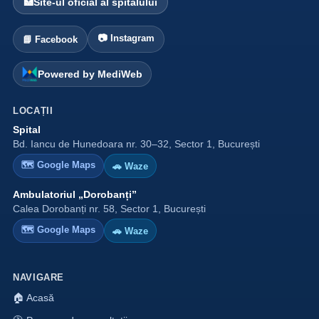
🏥
Site-ul oficial al spitalului
📷 Instagram
📘 Facebook
Powered by MediWeb
LOCAȚII
Spital
Bd. Iancu de Hunedoara nr. 30–32, Sector 1, București
🗺 Google Maps
🚗 Waze
Ambulatoriul „Dorobanți”
Calea Dorobanți nr. 58, Sector 1, București
🗺 Google Maps
🚗 Waze
NAVIGARE
🏠 Acasă