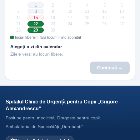
1
2
3
4
5
6
7
8
9
10
11
12
13
14
15
16
17
18
19
20
21
22
23
24
25
26
27
28
29
30
locuri libere
fără locuri
indisponibil
Alegeți o zi din calendar
Zilele verzi au locuri libere.
Continuă →
Spitalul Clinic de Urgență pentru Copii „Grigore
Alexandrescu”
Pasiune pentru medicină. Dragoste pentru copii.
Ambulatoriul de Specialități „Dorobanți”